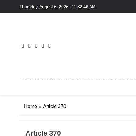
Skip
Thursday, August 6, 2026
11:32:47 AM
to
content
Home
Article 370
Article 370