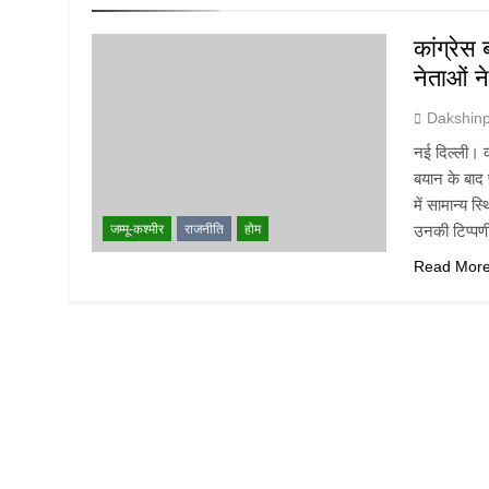
कांग्रेस
नेताओं 
Dakshin
नई दिल्ली। 
बयान के बाद प
में सामान्य 
जम्मू-कश्मीर
राजनीति
होम
उनकी टिप्प
Read Mor