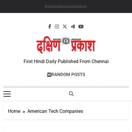
Skip
Demos
Documentation
to
content
First Hindi Daily Published From Chennai
RANDOM POSTS
Home
American Tech Companies