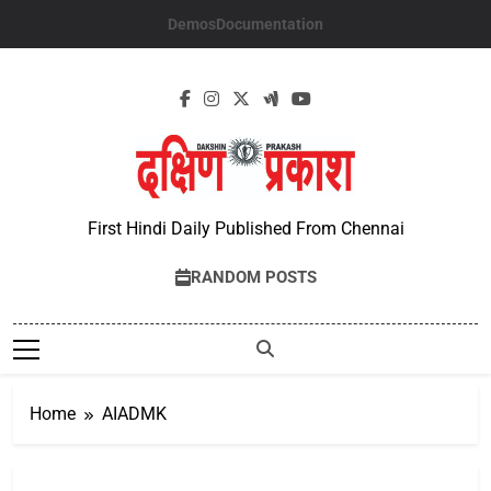
Skip
Demos
Documentation
to
content
First Hindi Daily Published From Chennai
RANDOM POSTS
Home
AIADMK