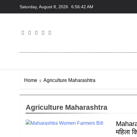
Skip
Saturday, August 8, 2026
6:56:42 AM
to
content
Home
Agriculture Maharashtra
Agriculture Maharashtra
Maharas
महिला क